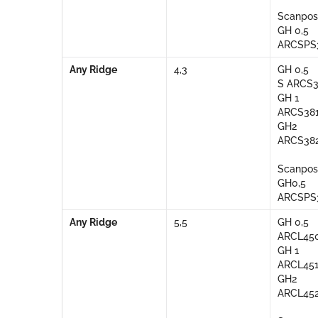
Scanpos
GH 0,5
ARCSPS
Any Ridge
4,3
GH 0,5
S ARCS
GH 1
ARCS38
GH2
ARCS38
Scanpos
GH0,5
ARCSPS
Any Ridge
5,5
GH 0,5
ARCL45
GH 1
ARCL45
GH2
ARCL45