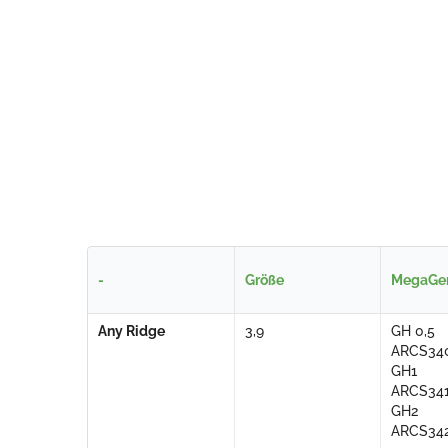
-
Größe
MegaGen
Any Ridge
3,9
GH 0,5
ARCS34
GH1
ARCS34
GH2
ARCS34