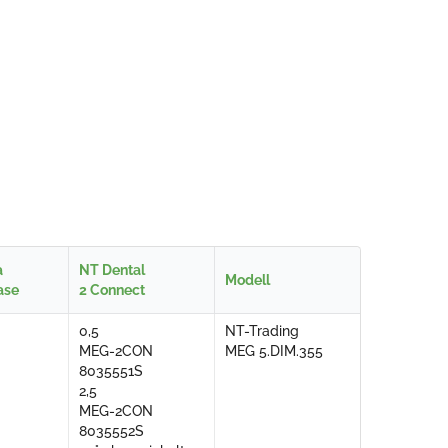
a
NT Dental
Modell
ase
2 Connect
0,5
NT-Trading
MEG-2CON
MEG 5.DIM.355
8035551S
2,5
MEG-2CON
8035552S