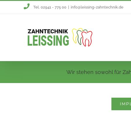
Zum
Tel. 02941 - 775 00
|
info@leissing-zahntechnik.de
Inhalt
springen
Wir stehen sowohl für Zah
IMP