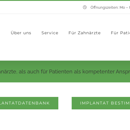
Öffnungszeiten: Mo – F
Über uns
Service
Für Zahnärzte
Für Pat
närzte, als auch für Patienten als kompetenter Ansp
LANTATDATENBANK
IMPLANTAT BESTI