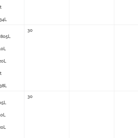
t
34L
30
3805L
10L
20L
t
38L
30
05L
10L
20L