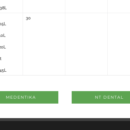
38L
30
05L
10L
20L
t
45L
MEDENTIKA
NT DENTAL