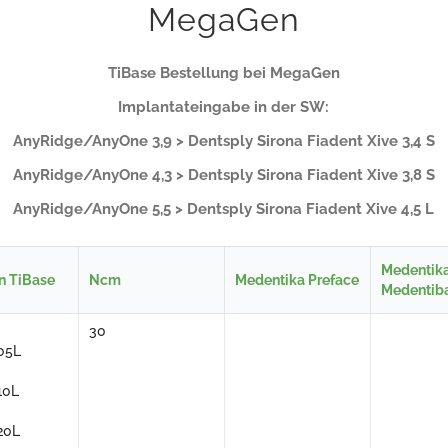
MegaGen
TiBase Bestellung bei MegaGen
Implantateingabe in der SW:
AnyRidge/AnyOne 3,9 > Dentsply Sirona Fiadent Xive 3,4 S
AnyRidge/AnyOne 4,3 > Dentsply Sirona Fiadent Xive 3,8 S
AnyRidge/AnyOne 5,5 > Dentsply Sirona Fiadent Xive 4,5 L
Medentik
 TiBase
Ncm
Medentika Preface
Medentib
30
05L
10L
20L