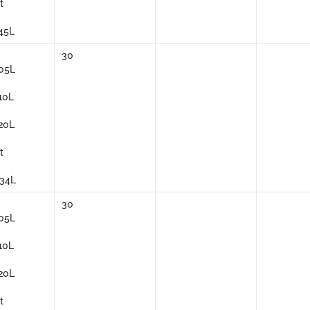
t
45L
30
05L
10L
20L
t
34L
30
05L
10L
20L
t