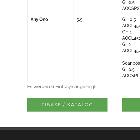
GH0,5
AOCSPS
Any One
5,5
GH 0,5
AOCL45
GH 1
AOCL45
GH2
AOCL45
Scanpos
GH0,5
AOCSPL
Es werden 6 Einträge angezeigt
TIBASE / KATALOG