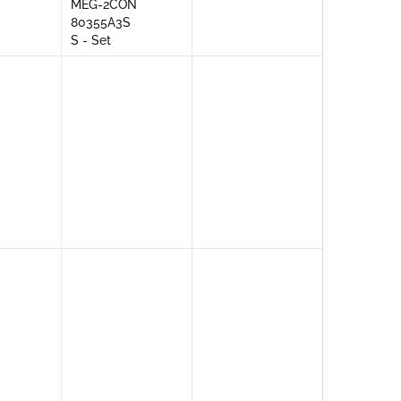
MEG-2CON
80355A3S
S - Set