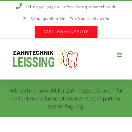
Zum
Tel. 02941 - 775 00
|
info@leissing-zahntechnik.de
Inhalt
Öffnungszeiten: Mo – Fr: 08:00 bis 18:00 Uhr
springen
STELLENANGEBOTE
Wir stehen sowohl für Zahnärzte, als auch für
Patienten als kompetenter Ansprechpartner
zur Verfügung.