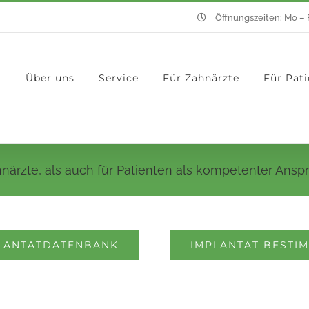
Öffnungszeiten: Mo – F
Über uns
Service
Für Zahnärzte
Für Pat
närzte, als auch für Patienten als kompetenter Ansp
LANTATDATENBANK
IMPLANTAT BESTI