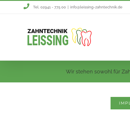
Zum
Tel. 02941 - 775 00
|
info@leissing-zahntechnik.de
Inhalt
springen
Wir stehen sowohl für Zah
IMP