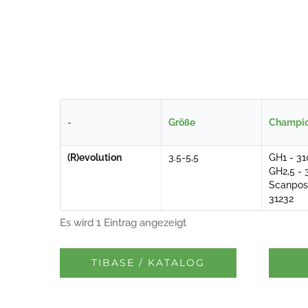
-
Größe
Champio
(R)evolution
3.5-5,5
GH1 - 31
GH2,5 - 
Scanpos
31232
Es wird 1 Eintrag angezeigt
TIBASE / KATALOG