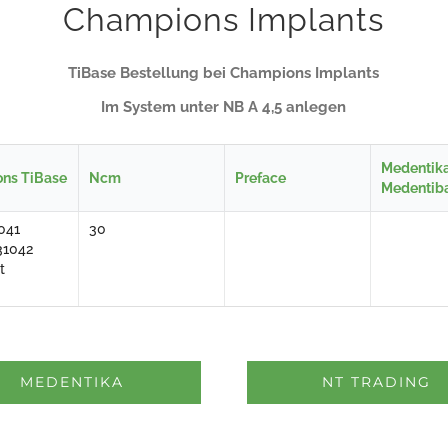
Champions Implants
TiBase Bestellung bei Champions Implants
Im System unter NB A 4,5 anlegen
Medentik
ns TiBase
Ncm
Preface
Medentib
041
30
31042
t
MEDENTIKA
NT TRADING